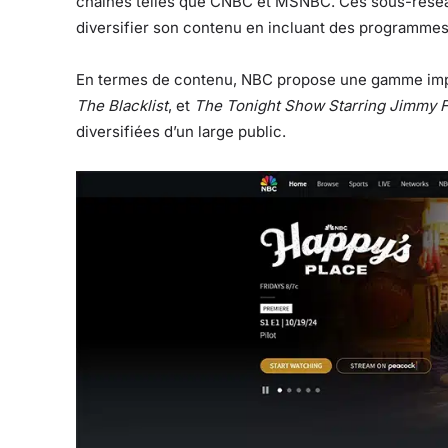
chaînes telles que CNBC et MSNBC. Ces sous-réseau
diversifier son contenu en incluant des programmes 
En termes de contenu, NBC propose une gamme imp
The Blacklist
, et
The Tonight Show Starring Jimmy F
diversifiées d’un large public.