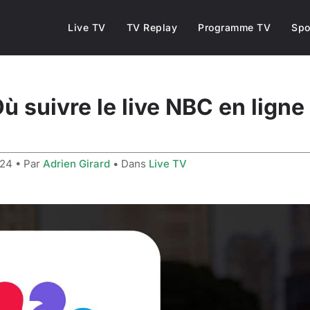
Live TV
TV Replay
Programme TV
Spo
ù suivre le live NBC en ligne
024
• Par
Adrien Girard
• Dans
Live TV