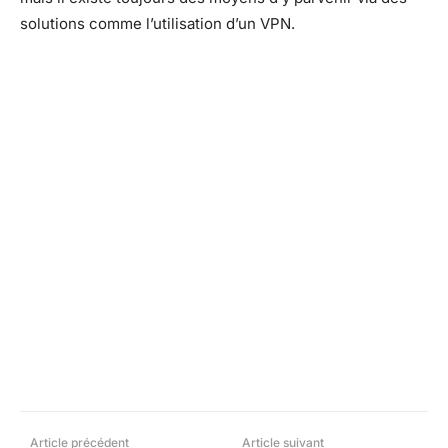
solutions comme l’utilisation d’un VPN.
Facebook
X
Pinterest
What
Article précédent
Article suivant