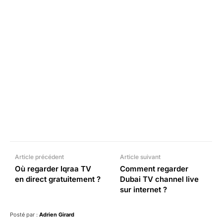
Facebook
X
Pinterest
What
Article précédent
Article suivant
Où regarder Iqraa TV
Comment regarder
en direct gratuitement ?
Dubai TV channel live
sur internet ?
Posté par :
Adrien Girard