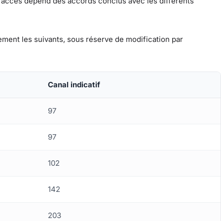
on accès dépend des accords conclus avec les différents
lement les suivants, sous réserve de modification par
Canal indicatif
97
97
102
142
203