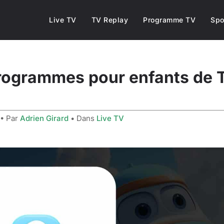
Live TV
TV Replay
Programme TV
Spo
rogrammes pour enfants de Ti
• Par
Adrien Girard
• Dans
Live TV