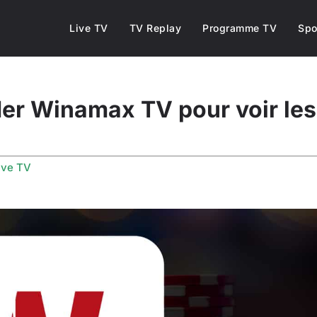
Live TV
TV Replay
Programme TV
Spo
r Winamax TV pour voir les 
ive TV