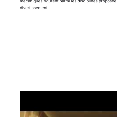
mécaniques figurent parmi les disciplines proposées
divertissement.