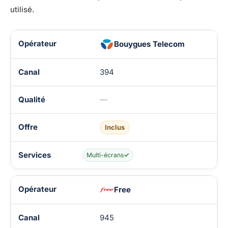
utilisé.
Disponibilité de BIP TV chez les opérateurs TV
Bouygues Telecom
394
—
Inclus
Multi-écrans
✓
Free
945