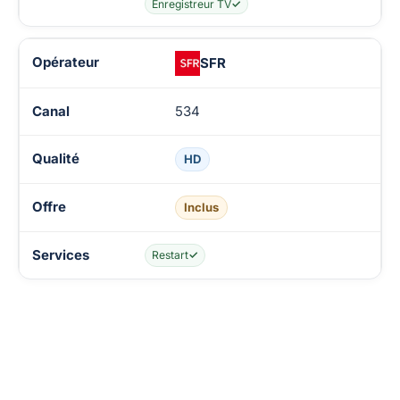
Enregistreur TV
✓
SFR
534
HD
Inclus
Restart
✓