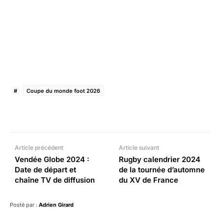
#
Coupe du monde foot 2026
Facebook
X
Pinterest
What
Article précédent
Article suivant
Vendée Globe 2024 :
Rugby calendrier 2024
Date de départ et
de la tournée d’automne
chaîne TV de diffusion
du XV de France
Posté par :
Adrien Girard