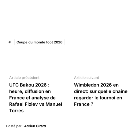
#
Coupe du monde foot 2026
Facebook
X
Pinterest
What
Article précédent
Article suivant
UFC Bakou 2026 :
Wimbledon 2026 en
heure, diffusion en
direct: sur quelle chaîne
France et analyse de
regarder le tournoi en
Rafael Fiziev vs Manuel
France ?
Torres
Posté par :
Adrien Girard