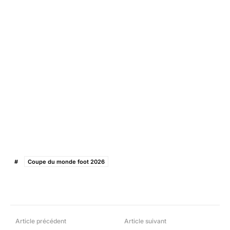
#
Coupe du monde foot 2026
Facebook
X
Pinterest
What
Article précédent
Article suivant