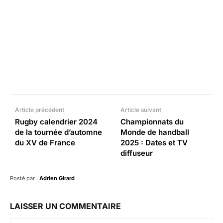
Facebook
X
Pinterest
What
Article précédent
Article suivant
Rugby calendrier 2024
Championnats du
de la tournée d’automne
Monde de handball
du XV de France
2025 : Dates et TV
diffuseur
Posté par :
Adrien Girard
LAISSER UN COMMENTAIRE