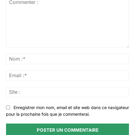
Commenter
:
No
:*
Ema
:*
Sit
:
Enregistrer mon nom, email et site web dans ce navigateur
pour la prochaine fois que je commenterai.