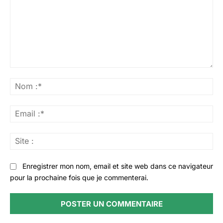
Commenter
:
No
:*
Ema
:*
Sit
:
Enregistrer mon nom, email et site web dans ce navigateur
pour la prochaine fois que je commenterai.