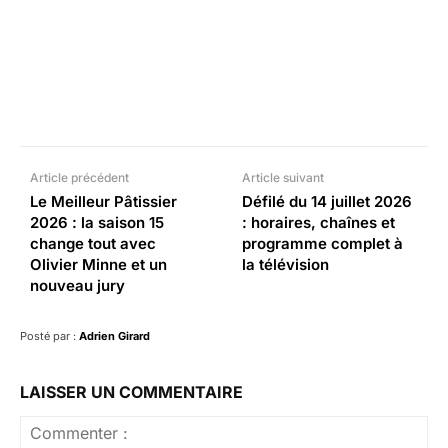
Facebook
X
Pinterest
What
Article précédent
Article suivant
Le Meilleur Pâtissier
Défilé du 14 juillet 2026
2026 : la saison 15
: horaires, chaînes et
change tout avec
programme complet à
Olivier Minne et un
la télévision
nouveau jury
Posté par :
Adrien Girard
LAISSER UN COMMENTAIRE