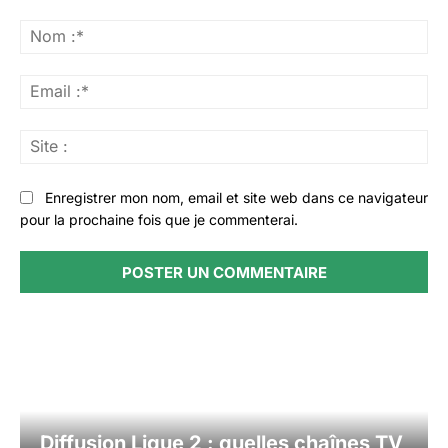
Commenter
:
No
:*
Ema
:*
Sit
:
Enregistrer mon nom, email et site web dans ce navigateur
pour la prochaine fois que je commenterai.
Diffusion Ligue 2 : quelles chaînes TV