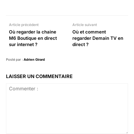
Facebook
X
Pinterest
What
Article précédent
Article suivant
Où regarder la chaine
Où et comment
M6 Boutique en direct
regarder Demain TV en
sur internet ?
direct ?
Posté par :
Adrien Girard
LAISSER UN COMMENTAIRE