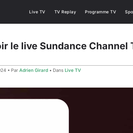
Live TV
TV Replay
Programme TV
Spo
r le live Sundance Channel T
024
• Par
Adrien Girard
• Dans
Live TV