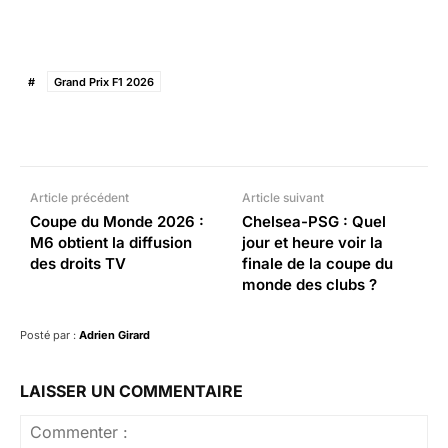
#
Grand Prix F1 2026
Facebook
X
Pinterest
What
Article précédent
Article suivant
Coupe du Monde 2026 :
Chelsea-PSG : Quel
M6 obtient la diffusion
jour et heure voir la
des droits TV
finale de la coupe du
monde des clubs ?
Posté par :
Adrien Girard
LAISSER UN COMMENTAIRE