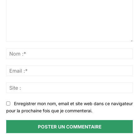
Commenter
:
No
:*
Ema
:*
Sit
:
Enregistrer mon nom, email et site web dans ce navigateur
pour la prochaine fois que je commenterai.