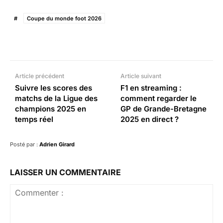
#
Coupe du monde foot 2026
Facebook
X
Pinterest
What
Article précédent
Article suivant
Suivre les scores des
F1 en streaming :
matchs de la Ligue des
comment regarder le
champions 2025 en
GP de Grande-Bretagne
temps réel
2025 en direct ?
Posté par :
Adrien Girard
LAISSER UN COMMENTAIRE