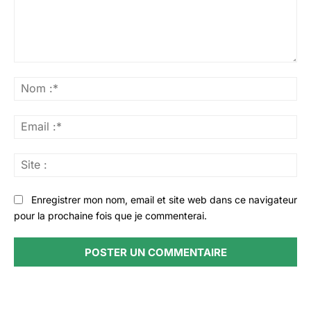
Commenter
:
No
:*
Ema
:*
Sit
:
Enregistrer mon nom, email et site web dans ce navigateur
pour la prochaine fois que je commenterai.