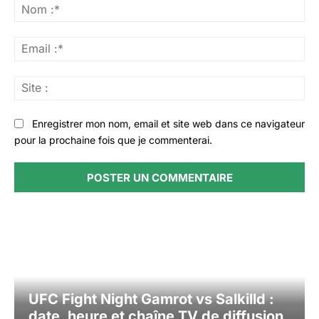
:
No
:*
Ema
:*
Sit
:
Enregistrer mon nom, email et site web dans ce navigateur
pour la prochaine fois que je commenterai.
UFC Fight Night Gamrot vs Salkilld :
date, heure et chaîne TV de diffusion