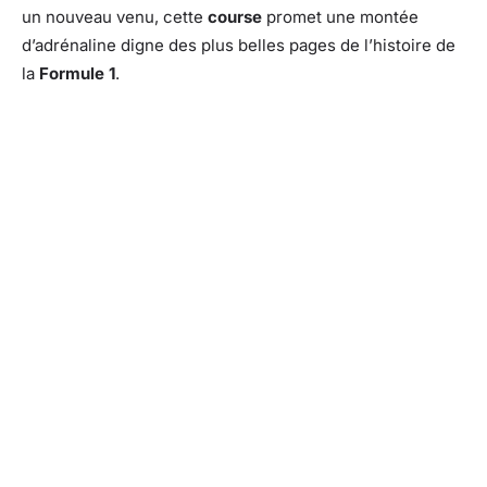
un nouveau venu, cette
course
promet une montée
d’adrénaline digne des plus belles pages de l’histoire de
la
Formule 1
.
Facebook
X
Pinterest
What