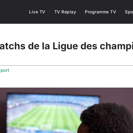
Live TV
TV Replay
Programme TV
Spo
matchs de la Ligue des champ
port