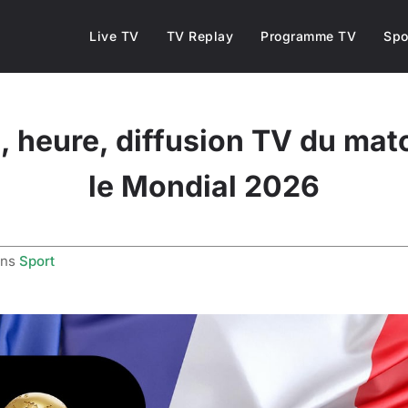
Live TV
TV Replay
Programme TV
Spo
, heure, diffusion TV du mat
le Mondial 2026
ans
Sport