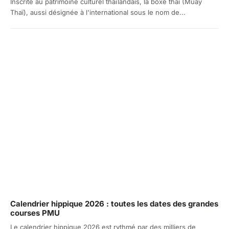
Inscrite au patrimoine culturel thaïlandais, la boxe thaï (Muay
Thaï), aussi désignée à l'international sous le nom de...
Calendrier hippique 2026 : toutes les dates des grandes
courses PMU
Le calendrier hippique 2026 est rythmé par des milliers de