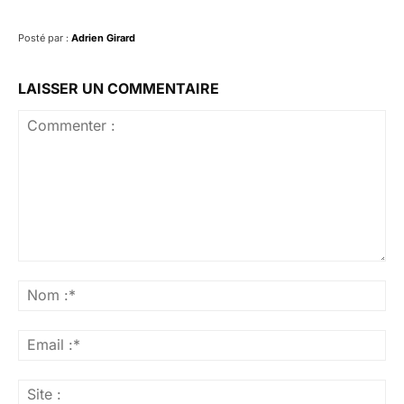
Posté par :
Adrien Girard
LAISSER UN COMMENTAIRE
Commenter
:
No
:*
Ema
:*
Sit