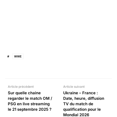
#
WWE
Facebook
X
Pinterest
What
Article précédent
Article suivant
Sur quelle chaine
Ukraine – France :
regarder le match OM /
Date, heure, diffusion
PSG en live streaming
TV du match de
le 21 septembre 2025 ?
qualification pour le
Mondial 2026