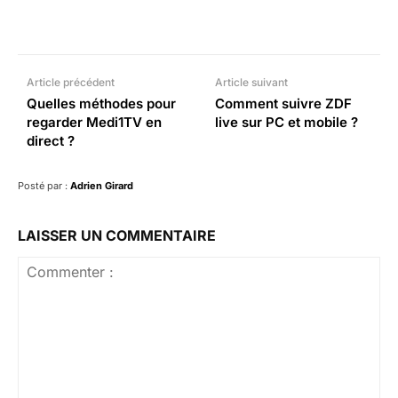
Facebook
X
Pinterest
What
Article précédent
Article suivant
Quelles méthodes pour
Comment suivre ZDF
regarder Medi1TV en
live sur PC et mobile ?
direct ?
Posté par :
Adrien Girard
LAISSER UN COMMENTAIRE