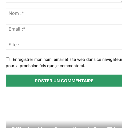
Commenter
:
No
:*
Ema
:*
Sit
:
Enregistrer mon nom, email et site web dans ce navigateur
pour la prochaine fois que je commenterai.