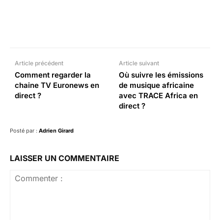
Facebook
X
Pinterest
What
Article précédent
Article suivant
Comment regarder la
Où suivre les émissions
chaine TV Euronews en
de musique africaine
direct ?
avec TRACE Africa en
direct ?
Posté par :
Adrien Girard
LAISSER UN COMMENTAIRE