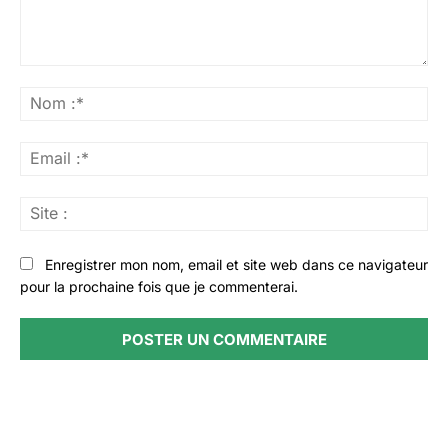
Commenter
:
No
:*
Ema
:*
Sit
:
Enregistrer mon nom, email et site web dans ce navigateur
pour la prochaine fois que je commenterai.