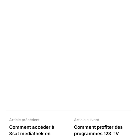
Facebook
X
Pinterest
What
Article précédent
Article suivant
Comment accéder à
Comment profiter des
3sat mediathek en
programmes 123 TV