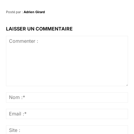
Posté par :
Adrien Girard
LAISSER UN COMMENTAIRE
Commenter
:
No
:*
Ema
:*
Sit