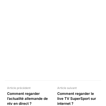
Facebook
X
Pinterest
What
Article précédent
Article suivant
Comment regarder
Comment regarder le
l’actualité allemande de
live TV SuperSport sur
ntv en direct ?
internet ?