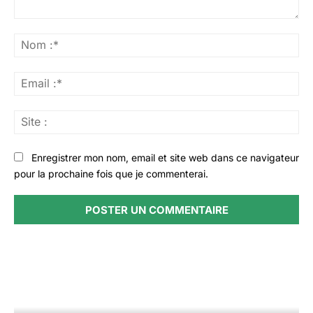
Commenter
:
No
:*
Ema
:*
Sit
:
Enregistrer mon nom, email et site web dans ce navigateur
pour la prochaine fois que je commenterai.