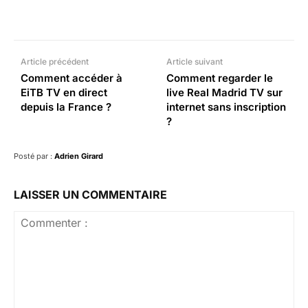
Facebook
X
Pinterest
What
Article précédent
Article suivant
Comment accéder à
Comment regarder le
EiTB TV en direct
live Real Madrid TV sur
depuis la France ?
internet sans inscription
?
Posté par :
Adrien Girard
LAISSER UN COMMENTAIRE