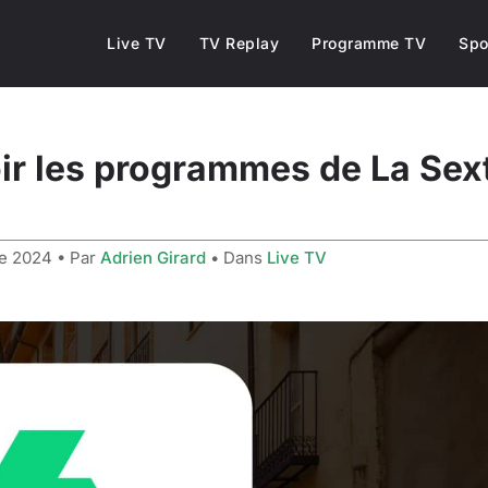
Live TV
TV Replay
Programme TV
Spo
r les programmes de La Sexta
re 2024
• Par
Adrien Girard
• Dans
Live TV