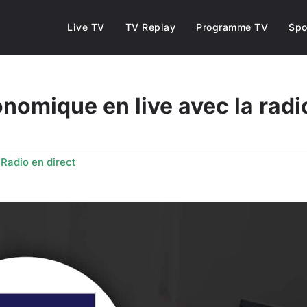
Live TV
TV Replay
Programme TV
Spo
conomique en live avec la rad
s
Radio en direct