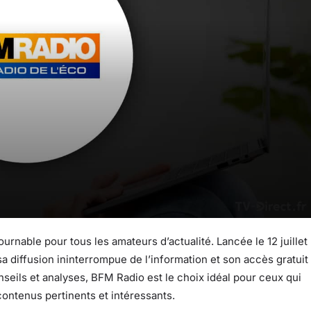
nable pour tous les amateurs d’actualité. Lancée le 12 juillet
a diffusion ininterrompue de l’information et son accès gratuit
seils et analyses, BFM Radio est le choix idéal pour ceux qui
contenus pertinents et intéressants.