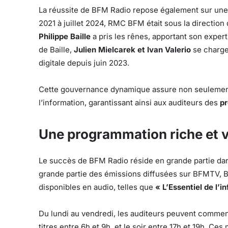
La réussite de BFM Radio repose également sur une é
2021 à juillet 2024, RMC BFM était sous la directio
Philippe Baille
a pris les rênes, apportant son expert
de Baille,
Julien Mielcarek et Ivan Valerio
se chargen
digitale depuis juin 2023.
Cette gouvernance dynamique assure non seulement l
l’information, garantissant ainsi aux auditeurs des
pr
Une programmation riche et v
Le succès de BFM Radio réside en grande partie dans
grande partie des émissions diffusées sur BFMTV, 
disponibles en audio, telles que
« L’Essentiel de l’in
Du lundi au vendredi, les auditeurs peuvent commen
titres entre 6h et 9h, et le soir entre 17h et 19h. 