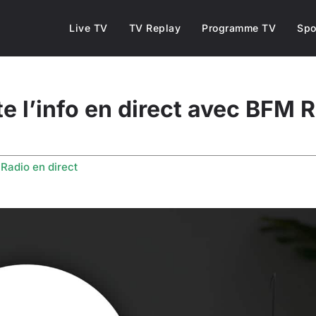
Live TV
TV Replay
Programme TV
Spo
e l’info en direct avec BFM 
s
Radio en direct