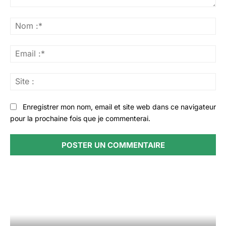
Commenter
:
No
:*
Ema
:*
Sit
:
Enregistrer mon nom, email et site web dans ce navigateur
pour la prochaine fois que je commenterai.