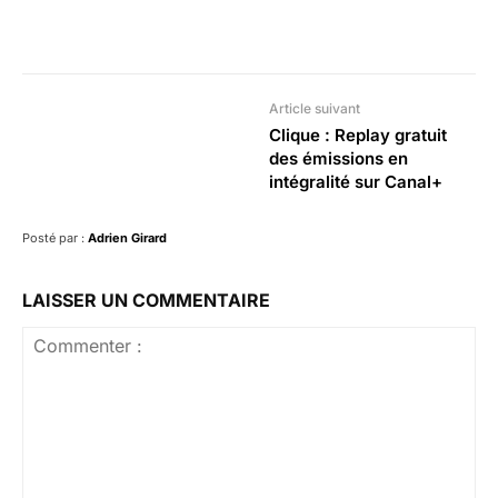
Facebook
X
Pinterest
What
Article suivant
Clique : Replay gratuit
des émissions en
intégralité sur Canal+
Posté par :
Adrien Girard
LAISSER UN COMMENTAIRE