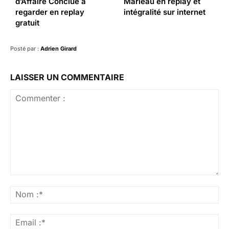
d’Affaire Conclue à
Marleau en replay et
regarder en replay
intégralité sur internet
gratuit
Posté par :
Adrien Girard
LAISSER UN COMMENTAIRE
Commenter
:
No
:*
Ema