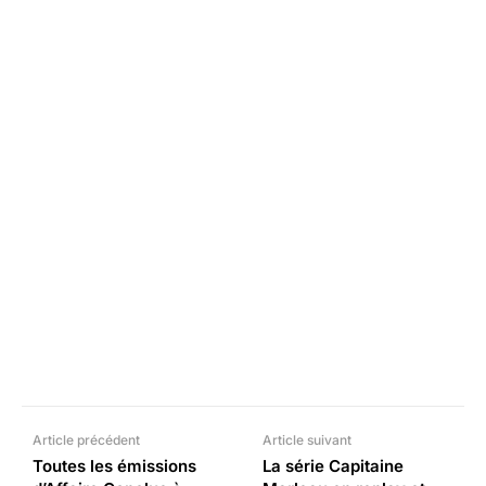
Facebook
X
Pinterest
What
Article précédent
Article suivant
Toutes les émissions
La série Capitaine