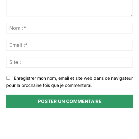
Commenter
:
No
:*
Ema
:*
Sit
:
Enregistrer mon nom, email et site web dans ce navigateur
pour la prochaine fois que je commenterai.