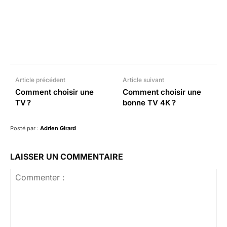
Facebook
X
Pinterest
What
Article précédent
Article suivant
Comment choisir une
Comment choisir une
TV ?
bonne TV 4K ?
Posté par :
Adrien Girard
LAISSER UN COMMENTAIRE