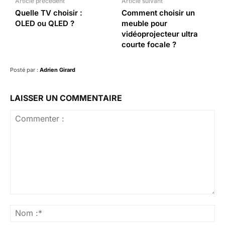
Article précédent
Article suivant
Quelle TV choisir :
Comment choisir un
OLED ou QLED ?
meuble pour
vidéoprojecteur ultra
courte focale ?
Posté par :
Adrien Girard
LAISSER UN COMMENTAIRE
Commenter
:
No
:*