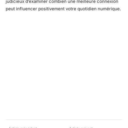
judicieux d’examiner combien une meilleure connexion
peut influencer positivement votre quotidien numérique.
Facebook
X
Pinterest
What