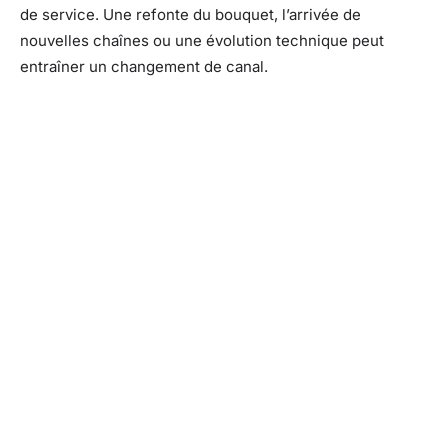
de service. Une refonte du bouquet, l’arrivée de
nouvelles chaînes ou une évolution technique peut
entraîner un changement de canal.
Facebook
X
Pinterest
What