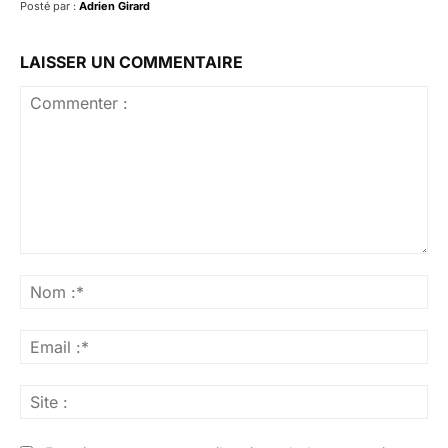
Posté par :
Adrien Girard
LAISSER UN COMMENTAIRE
Commenter
:
No
:*
Ema
:*
Sit
: