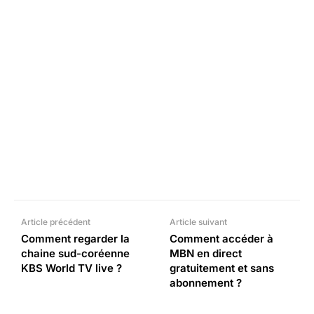
Facebook
X
Pinterest
What
Article précédent
Article suivant
Comment regarder la
Comment accéder à
chaine sud-coréenne
MBN en direct
KBS World TV live ?
gratuitement et sans
abonnement ?