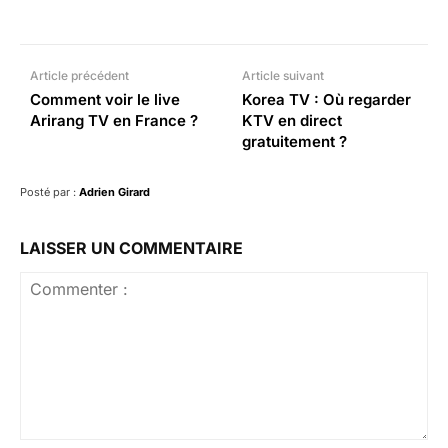
Facebook
X
Pinterest
What
Article précédent
Article suivant
Comment voir le live
Korea TV : Où regarder
Arirang TV en France ?
KTV en direct
gratuitement ?
Posté par :
Adrien Girard
LAISSER UN COMMENTAIRE