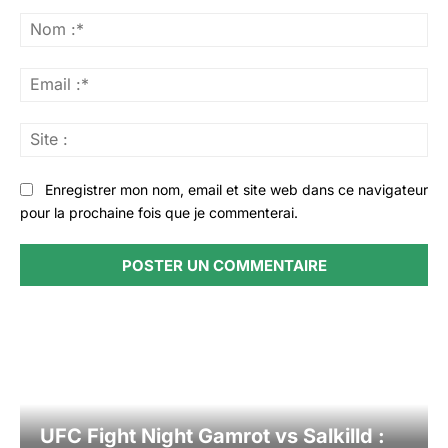
Commenter
:
No
:*
Ema
:*
Sit
:
Enregistrer mon nom, email et site web dans ce navigateur
pour la prochaine fois que je commenterai.
UFC Fight Night Gamrot vs Salkilld :