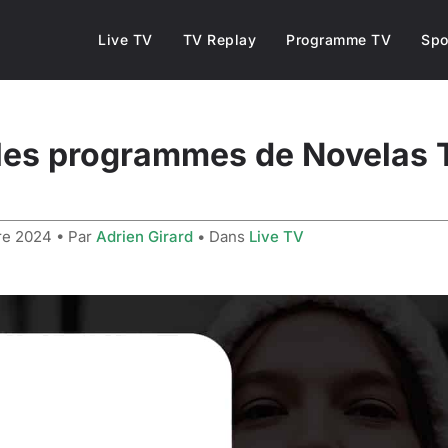
Live TV
TV Replay
Programme TV
Spo
les programmes de Novelas T
re 2024
• Par
Adrien Girard
• Dans
Live TV