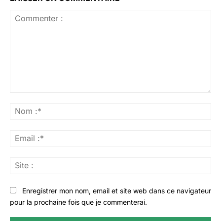
Commenter
:
No
:*
Ema
:*
Sit
:
Enregistrer mon nom, email et site web dans ce navigateur
pour la prochaine fois que je commenterai.