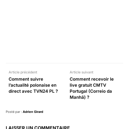
Facebook
X
Pinterest
What
Article précédent
Article suivant
Comment suivre
Comment recevoir le
l’actualité polonaise en
live gratuit CMTV
direct avec TVN24 PL ?
Portugal (Correio da
Manhã) ?
Posté par :
Adrien Girard
LAISSER UN COMMENTAIRE