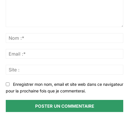
Commenter
:
No
:*
Ema
:*
Sit
:
Enregistrer mon nom, email et site web dans ce navigateur
pour la prochaine fois que je commenterai.