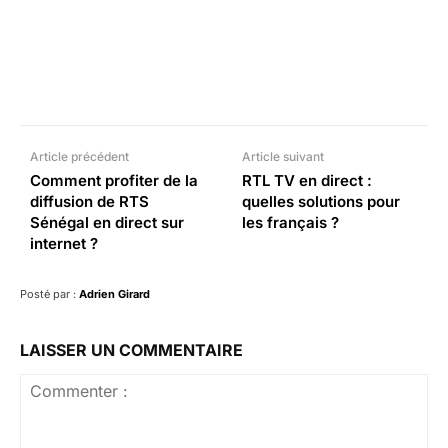
Facebook
X
Pinterest
What
Article précédent
Article suivant
Comment profiter de la
RTL TV en direct :
diffusion de RTS
quelles solutions pour
Sénégal en direct sur
les français ?
internet ?
Posté par :
Adrien Girard
LAISSER UN COMMENTAIRE