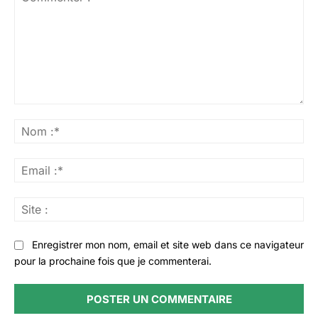
Commenter
:
No
:*
Ema
:*
Sit
:
Enregistrer mon nom, email et site web dans ce navigateur
pour la prochaine fois que je commenterai.