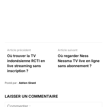
Facebook
X
Pinterest
What
Article précédent
Article suivant
Où trouver la TV
Où regarder Ness
indonésienne RCTI en
Nessma TV live en ligne
live streaming sans
sans abonnement ?
inscription ?
Posté par :
Adrien Girard
LAISSER UN COMMENTAIRE