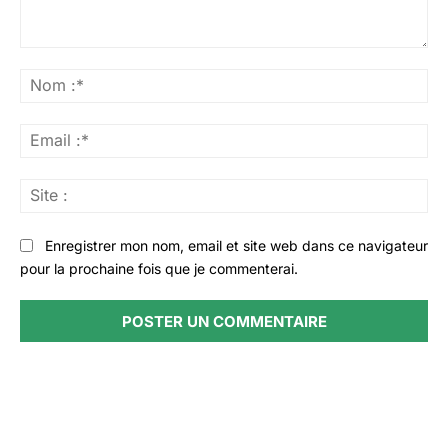
Commenter
:
No
:*
Ema
:*
Sit
:
Enregistrer mon nom, email et site web dans ce navigateur
pour la prochaine fois que je commenterai.