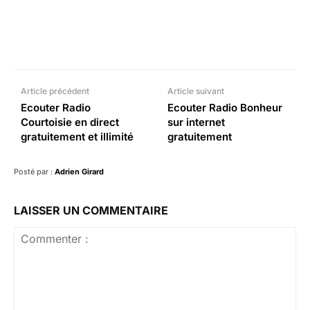
Facebook
X
Pinterest
What
Article précédent
Article suivant
Ecouter Radio
Ecouter Radio Bonheur
Courtoisie en direct
sur internet
gratuitement et illimité
gratuitement
Posté par :
Adrien Girard
LAISSER UN COMMENTAIRE