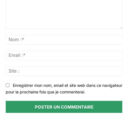
Commenter
:
No
:*
Ema
:*
Sit
:
Enregistrer mon nom, email et site web dans ce navigateur
pour la prochaine fois que je commenterai.