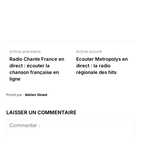
Facebook
X
Pinterest
What
Article précédent
Article suivant
Radio Chante France en
Ecouter Metropolys en
direct : écouter la
direct : la radio
chanson française en
régionale des hits
ligne
Posté par :
Adrien Girard
LAISSER UN COMMENTAIRE