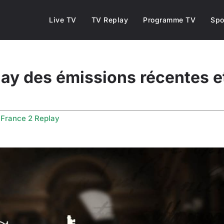
Live TV
TV Replay
Programme TV
Spo
play des émissions récentes 
s
France 2 Replay