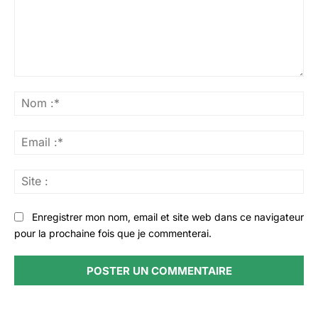
Commenter
:
No
:*
Ema
:*
Sit
:
Enregistrer mon nom, email et site web dans ce navigateur
pour la prochaine fois que je commenterai.