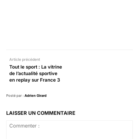
Facebook
X
Pinterest
What
Article précédent
Tout le sport : La vitrine
de l’actualité sportive
en replay sur France 3
Posté par :
Adrien Girard
LAISSER UN COMMENTAIRE