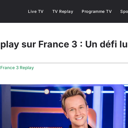
Live TV
TV Replay
Programme TV
Spo
play sur France 3 : Un défi l
s
France 3 Replay