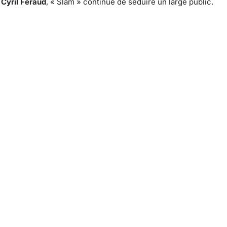
r
Cyril Féraud
, « Slam » continue de séduire un large public.