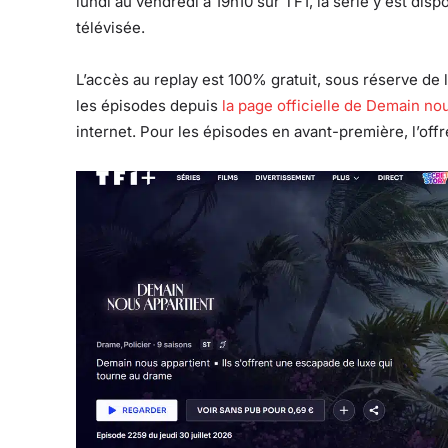
lundi au vendredi à 19h10 sur TF1, la série y est dis
télévisée.
L’accès au replay est 100% gratuit, sous réserve de 
les épisodes depuis
la page officielle de Demain no
internet. Pour les épisodes en avant-première, l’off