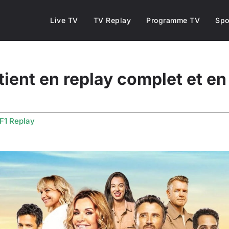
Live TV
TV Replay
Programme TV
Spo
ent en replay complet et en
F1 Replay