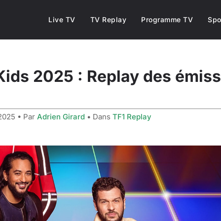
Live TV
TV Replay
Programme TV
Spo
Kids 2025 : Replay des émiss
 2025
• Par
Adrien Girard
• Dans
TF1 Replay