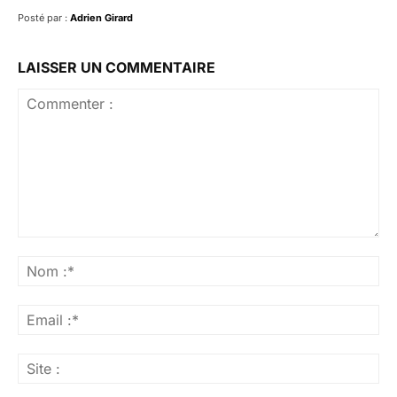
Posté par :
Adrien Girard
LAISSER UN COMMENTAIRE
Commenter
:
No
:*
Ema
:*
Sit
: