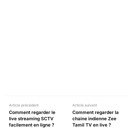
Facebook
X
Pinterest
What
Article précédent
Article suivant
Comment regarder le
Comment regarder la
live streaming SCTV
chaine indienne Zee
facilement en ligne ?
Tamil TV en live ?