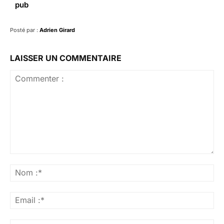
pub
Posté par :
Adrien Girard
LAISSER UN COMMENTAIRE
Commenter
:
No
:*
Ema
:*