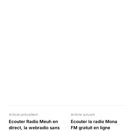
Facebook
X
Pinterest
What
Article précédent
Article suivant
Ecouter Radio Meuh en
Ecouter la radio Mona
direct, la webradio sans
FM gratuit en ligne