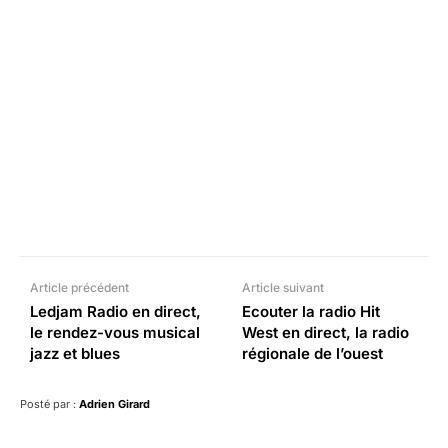
Facebook
X
Pinterest
What
Article précédent
Article suivant
Ledjam Radio en direct,
Ecouter la radio Hit
le rendez-vous musical
West en direct, la radio
jazz et blues
régionale de l’ouest
Posté par :
Adrien Girard